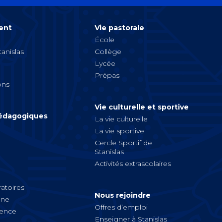
ent
Vie pastorale
École
tanislas
Collège
Lycée
Prépas
ons
Vie culturelle et sportive
pédagogiques
La vie culturelle
La vie sportive
Cercle Sportif de
Stanislas
Activités extrascolaires
atoires
Nous rejoindre
ine
Offres d’emploi
ience
Enseigner à Stanislas