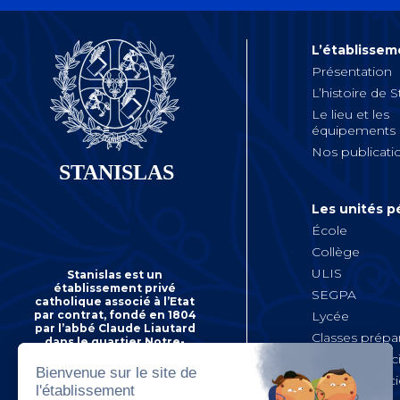
L’établissem
Présentation
L’histoire de S
Le lieu et les
équipements
Nos publicati
Les unités 
École
Collège
ULIS
Stanislas est un
établissement privé
SEGPA
catholique associé à l’Etat
Lycée
par contrat, fondé en 1804
par l’abbé Claude Liautard
Classes prépar
dans le quartier Notre-
Dame-des-Champs à Paris.
Prépa médec
Bachelor « Sc
22 rue Notre-Dame-des-
Politique,
Champs 75279 Paris Cedex 06