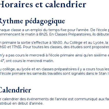
Horaires et calendrier
Rythme pédagogique
haque classe a un emploi du temps fixe pour l’année. De l’école p
ommencent le matin à 8h25. En Classes Préparatoires, ils débute
n primaire la sortie s’effectue à 16h30. Au Collège et au Lycée, l
5h50 et 17h55. Pour toutes les classes, des études sont proposées 
l n’y a pas cours le mercredi à l’école primaire ainsi qu’en sixième
e
 4
, ont cours le mercredi matin.
u collège, au lycée et en classes préparatoires il y a cours tous le
 l’école primaire les samedis travaillés sont signalés dans le Stan
Calendrier
e calendrier des événements de l’année est communiqué aux fami
istribué en début d’année.