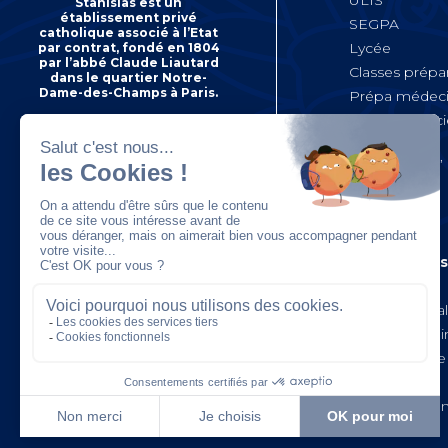
ULIS
Stanislas est un
établissement privé
SEGPA
catholique associé à l’Etat
Lycée
par contrat, fondé en 1804
par l’abbé Claude Liautard
Classes prépar
dans le quartier Notre-
Dame-des-Champs à Paris.
Prépa médec
Bachelor « Sc
22 rue Notre-Dame-des-
Politique,
Champs 75279 Paris Cedex 06
Tel : 01 42 84 88 00
Géopolitique,
Humanités »
Internats
Informations
Organisation
Horaires et ca
Études du soi
Règles de Vie
Restauration
Règlement fin