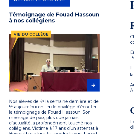
Témoignage de Fouad Hassoun
à nos collégiens
VIE DU COLLÈGE
C
c
E
1
I
la
A
À
Nos élèves de 4ᵉ la semaine dernière et de
5ᵉ aujourd’hui ont eu le privilège d’écouter
le témoignage de Fouad Hassoun. Son
message de paix, plus que jamais
L
d’actualité, a profondément touché nos
d
collégiens. Victime à 17 ans d’un attentat à
Beyrouth qui lui a fait perdre la vue, Fouad