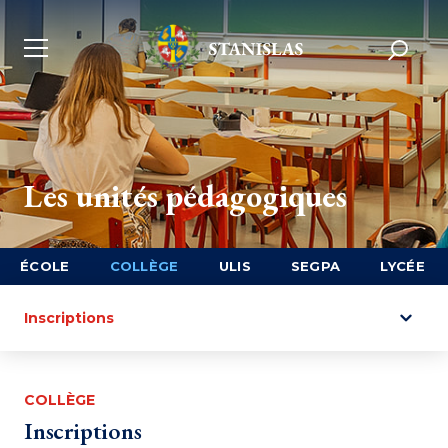
Les unités pédagogiques
ÉCOLE
COLLÈGE
ULIS
SEGPA
LYCÉE
Inscriptions
COLLÈGE
Inscriptions