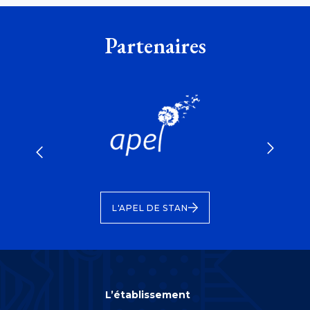
Partenaires
 DE
FONDA
L'APEL DE STAN
L’établissement