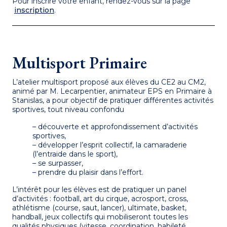
Pour inscrire votre enfant, rendez-vous sur la page
inscription
.
Multisport Primaire
L’atelier multisport proposé aux élèves du CE2 au CM2,
animé par M. Lecarpentier, animateur EPS en Primaire à
Stanislas, a pour objectif de pratiquer différentes activités
sportives, tout niveau confondu
– découverte et approfondissement d’activités
sportives,
– développer l’esprit collectif, la camaraderie
(l’entraide dans le sport),
– se surpasser,
– prendre du plaisir dans l’effort.
L’intérêt pour les élèves est de pratiquer un panel
d’activités : football, art du cirque, acrosport, cross,
athlétisme (course, saut, lancer), ultimate, basket,
handball, jeux collectifs qui mobiliseront toutes les
qualités physiques (vitesse, coordination, habileté,