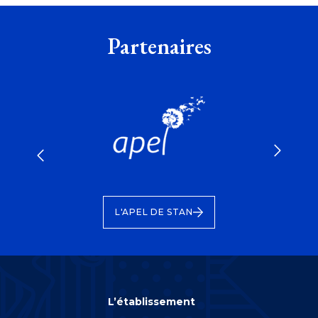
Partenaires
 DE
FONDA
L'APEL DE STAN
L’établissement