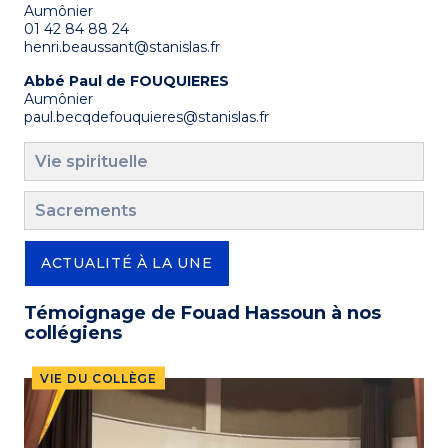
Aumônier
01 42 84 88 24
henri.beaussant@stanislas.fr
Abbé Paul de FOUQUIERES
Aumônier
paul.becqdefouquieres@stanislas.fr
Vie spirituelle
Sacrements
ACTUALITÉ À LA UNE
Témoignage de Fouad Hassoun à nos
collégiens
VIE DU COLLÈGE