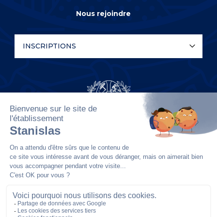
Nous rejoindre
INSCRIPTIONS
Stanislas est un établissement privé catholique associé
à l’Etat par contrat, fondé en 1804 par l’abbé Claude
Liautard dans le quartier Notre-Dame-des-Champs à
Paris.
22 rue Notre-Dame-des-Champs 75279 Paris Cedex 06 Tel : 01
42 84 88 00