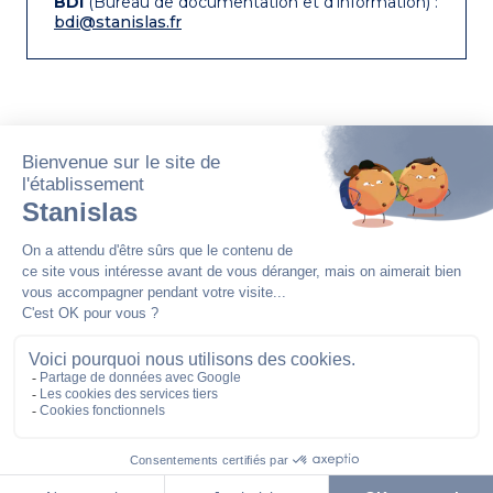
BDI
(Bureau de documentation et d’information) :
bdi@stanislas.fr
Stanislas est un établissement privé catholique
associé à l’Etat par contrat, fondé en 1804 par
l’abbé Claude Liautard dans le quartier Notre-
Dame-des-Champs à Paris.
22 rue Notre-Dame-des-Champs
75279 Paris Cedex 06
Tel : 01 42 84 88 00
FONDATION STANISLAS POUR L'ÉDUCATION
ASSOCIATION ANCIENS DE STANISLAS
SITE DE STANISLAS