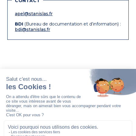
CONTACT
apel@stanislas.fr
BDI
(Bureau de documentation et d’information) :
bdi@stanislas.fr
Stanislas est un établissement privé catholique
associé à l’Etat par contrat, fondé en 1804 par
l’abbé Claude Liautard dans le quartier Notre-
Dame-des-Champs à Paris.
22 rue Notre-Dame-des-Champs
75279 Paris Cedex 06
Tel : 01 42 84 88 00
FONDATION STANISLAS POUR L'ÉDUCATION
ASSOCIATION ANCIENS DE STANISLAS